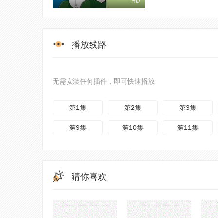
HD
播放线路
无需安装任何插件，即可快速播放
第1集
第2集
第3集
第9集
第10集
第11集
猜你喜欢