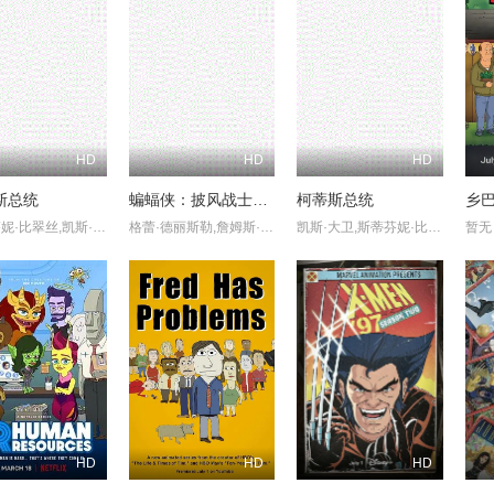
HD
HD
HD
斯总统
蝙蝠侠：披风战士第二季
柯蒂斯总统
斯蒂芬妮·比翠丝,凯斯·大卫,丹·巴克达尔,吉姆·拉什,凯尔茜·斯科特
格蕾·德丽斯勒,詹姆斯·乌尔班尼亚克,约翰·迪·马吉欧,杰森·沃特金斯,乔什·基顿,哈米什·林克莱特,马修·尼达姆,拉瑞恩·纽曼,加里·安东尼·威廉斯,罗南·拉夫特瑞,埃里克·摩根·斯图尔特,克里斯托·乔伊·布朗,米歇尔·C·博尼拉,JP·卡利亚赫,Zach·Lazar·Hoffman
凯斯·大卫,斯蒂芬妮·比翠丝
暂无
HD
HD
HD