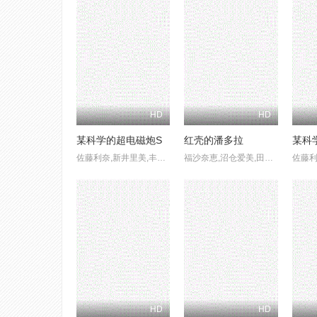
HD
HD
某科学的超电磁炮S
红壳的潘多拉
某科
佐藤利奈,新井里美,丰崎爱生内荣治
福沙奈恵,沼仓爱美,田中敦子
HD
HD