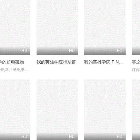
HD
HD
HD
学的超电磁炮
我的英雄学院特别篇
我的英雄学院 FINAL SEASON 特别篇
佐藤利奈,新井里美,丰崎爱生
釘宮
HD
HD
HD