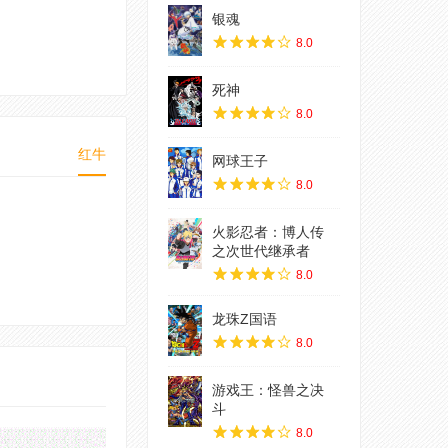
银魂
8.0
死神
8.0
红牛
网球王子
8.0
火影忍者：博人传
之次世代继承者
8.0
龙珠Z国语
8.0
游戏王：怪兽之决
斗
8.0