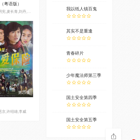
（粤语版）
我以纸人镇百鬼
何宝生,傅明宪,麦长青,刘丹,张国强
其实不是重逢
青春碎片
少年魔法师第三季
第25集
国土安全第四季
恩京,许绍雄,李威
国土安全第五季