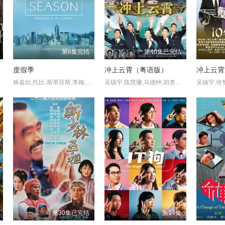
第6集完结
第40集已完结
度假季
冲上云霄（粤语版）
林嘉欣,托比·斯蒂芬斯,李梅,钱裕扬,伊冯娜·查普曼,卢靖姗,木村光希,李载允,Karena,Ka-Yan,Lam,卢瀚霆,骆振伟,邱彦筒,Lyman,Heung,Mishy,Lee
吴镇宇,陈慧珊,马德钟,胡杏儿,叶璇,吴卓羲,陈键锋,黄宗泽,马国明,林晓峰,苏玉华,石修,韩马利,胡定欣,钟丽淇,郭政鸿,卢宛茵,蔡国庆,苏恩磁,陈荣峻,罗冠兰,陈韵文,刘江,河国荣,黄纪莹,姚莹莹,陈秀珠,邵卓尧,康华,陈奕迅,骆应钧,李国麟
吴镇宇,张
第30集已完结
第14集