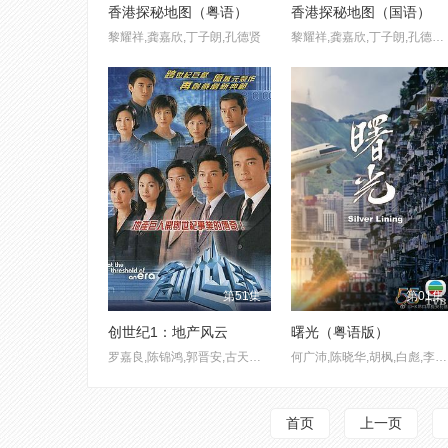
香港探秘地图（粤语）
香港探秘地图（国语）
黎耀祥,龚嘉欣,丁子朗,孔德贤
黎耀祥,龚嘉欣,丁子朗,孔德贤,倪嘉雯,袁文杰,庄思明,蔡国威,杨玉梅,邓伊婷,袁镇业,莫家淦,黄子桐,关曜儁,阮政峰,陈靖云
第51集
第01集
创世纪1：地产风云
曙光（粤语版）
罗嘉良,陈锦鸿,郭晋安,古天乐,郭可盈,蔡少芬,陈慧珊,汪明荃,秦沛,吴奇隆,刘恺威,叶佩雯,惠英红,成奎安,刘江,王敏德,林峯
何广沛,陈晓华,胡枫,白彪,李成昌
首页
上一页