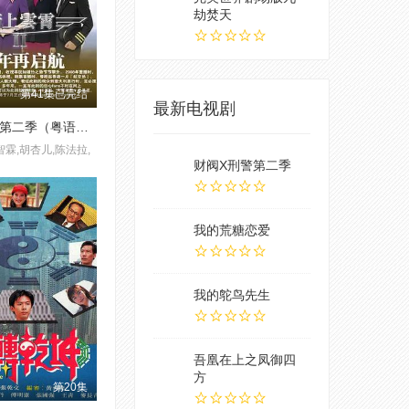
劫焚天​
第41集已完结
最新电视剧
冲上云霄第二季（粤语版）
智霖,胡杏儿,陈法拉,
财阀X刑警第二季
我的荒糖恋爱
我的鸵鸟先生
吾凰在上之凤御四
方
第20集