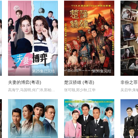
第25集已完结
第30集完结
夫妻的博弈(粤语)
楚汉骄雄 (粤语)
非份之罪
高海宁,马国明,何广沛,郭柏妍,黄智贤
张可颐,郑少秋,江华
吴启华,朱