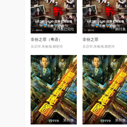
第25集已完结
第01集
非份之罪（粤语）
非份之罪
吴启华,朱敏瀚,赖慰玲
吴启华,朱敏瀚,赖慰玲
第20集
第20集