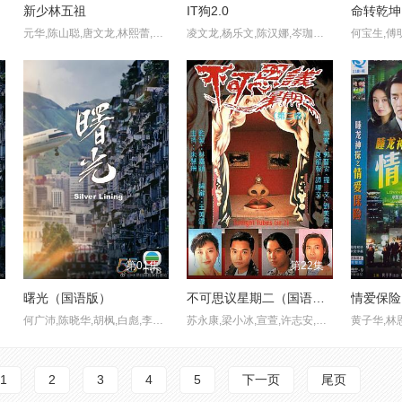
新少林五祖
IT狗2.0
命转乾坤
元华,陈山聪,唐文龙,林熙蕾,连凯,张延,欧芷婷,刘家荣,陈国权,董玮,任世官,张同祖,徐二牛
凌文龙,杨乐文,陈汉娜,岑珈其,余逸思,陈湛文,陈瑞辉,邱士缙
第01集
第22集
曙光（国语版）
不可思议星期二（国语版）
情爱保险
何广沛,陈晓华,胡枫,白彪,李成昌
苏永康,梁小冰,宣萱,许志安,钟汉良,张智霖,黎姿,马浚伟,郑嘉颖,周慧敏
黄子华,林
1
2
3
4
5
下一页
尾页