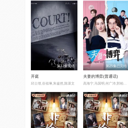
第12集完结
第25集已完结
开庭
夫妻的博弈(普通话)
邱士缙,谷祖琳,朱鉴然,陈湛文
高海宁,马国明,何广沛,郭柏妍,黄智贤