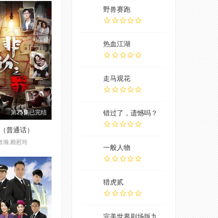
野兽赛跑
热血江湖
走马观花
错过了，遗憾吗？
第25集已完结
（普通话）
敏瀚,赖慰玲
一般人物
猎虎贰
​完美世界剧场版九