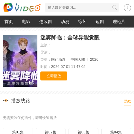
首页
电影
连续剧
动漫
综艺
短剧
理论片
迷雾降临：全球异能觉醒
主演：
导演：
类型：
国产动漫
中国大陆
2026
时间：
2026-07-01 11:47:05
立即播放
HD
播放线路
爱酷
无需安装任何插件，即可快速播放
第01集
第02集
第03集
第04集