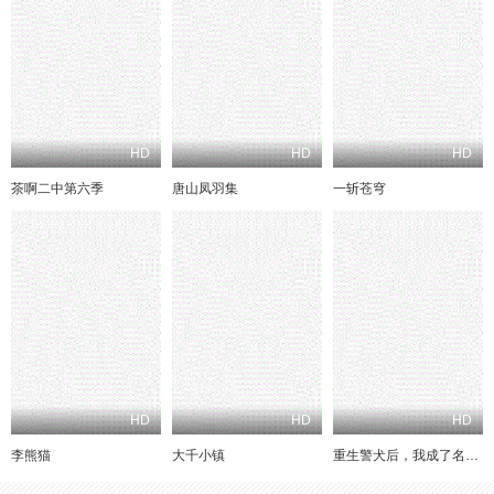
HD
HD
HD
茶啊二中第六季
唐山凤羽集
一斩苍穹
HD
HD
HD
李熊猫
大千小镇
重生警犬后，我成了名侦探？