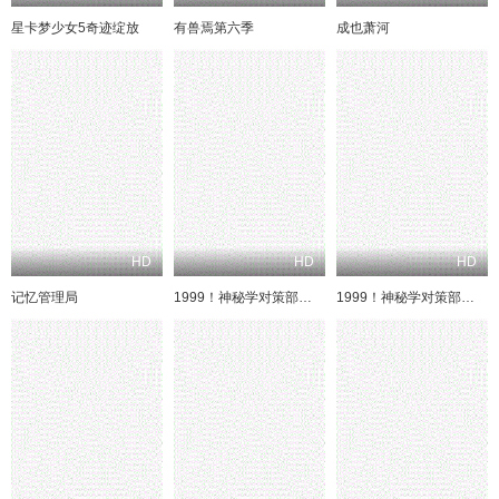
星卡梦少女5奇迹绽放
有兽焉第六季
成也萧河
第89集
第90集
第91集
第92集
第93集
第94集
第95集
第96集
第97集
第98集
第99集
第100集
第101集
第102集
第103集
第104集
第105集
第106集
第107集
第108集
第109集
第110集
第111集
第112集
HD
HD
HD
第113集
第114集
第115集
第116集
记忆管理局
1999！神秘学对策部英语
1999！神秘学对策部国语
第117集
第118集
第119集
第120集
第121集
第122集
第123集
第124集
第125集
第126集
第127集
第128集
第129集
第130集
第131集
第132集