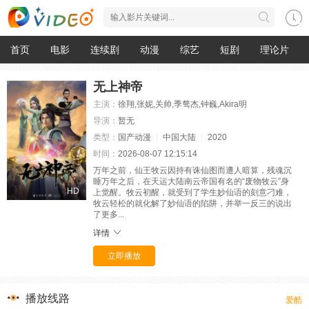
首页
电影
连续剧
动漫
综艺
短剧
理论片
无上神帝
主演：
徐翔,张妮,关帅,季骜杰,钟巍,Akira明
导演：
暂无
类型：
国产动漫
中国大陆
2020
时间：
2026-08-07 12:15:14
万年之前，仙王牧云因持有诛仙图而遭人暗算，残魂沉
睡万年之后，在天运大陆南云帝国有名的“废物牧云”身
HD
上觉醒。牧云初醒，就受到了学生妙仙语的刻意刁难，
牧云轻松的就化解了妙仙语的陷阱，并举一反三的说出
了更多...
详情
立即播放
播放线路
爱酷