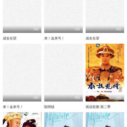
第49集
第50集
第51集
第52集
第53集
第54集
第55集
第56集
第57集
第58集
第59集
第60集
HD
HD
HD
第61集
第62集
第63集
第64集
成名在望
来！金来号！
成名在望
第65集
第66集
第67集
第68集
第69集
第70集
第71集
第72集
第73集
第74集
第75集
第76集
第77集
第78集
第79集
第80集
第81集
第82集
第83集
第84集
第85集
第86集
第87集
第88集
HD
HD
HD
来！金来号！
聪明镇
戏说乾隆-第二季
第89集
第90集
第91集
第92集
第93集
第94集
第95集
第96集