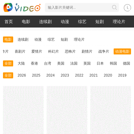
首页
电影
连续剧
动漫
综艺
短剧
理论片
电影
连续剧
动漫
综艺
短剧
理论片
动作片
喜剧片
爱情片
科幻片
恐怖片
剧情片
战争片
动漫电影
全部
大陆
香港
台湾
美国
法国
英国
日本
韩国
德国
全部
2026
2025
2024
2023
2022
2021
2020
2019