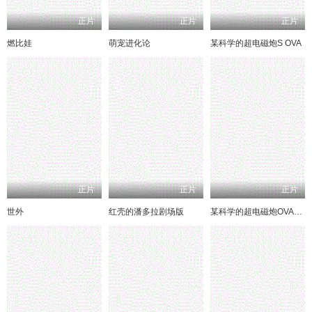
正片
正片
正片
燃比娃
萌宠进化论
某科学的超电磁炮S OVA
正片
正片
正片
世外
红壳的潘多拉剧场版
某科学的超电磁炮OVA：御坂学姐现在是焦点人物