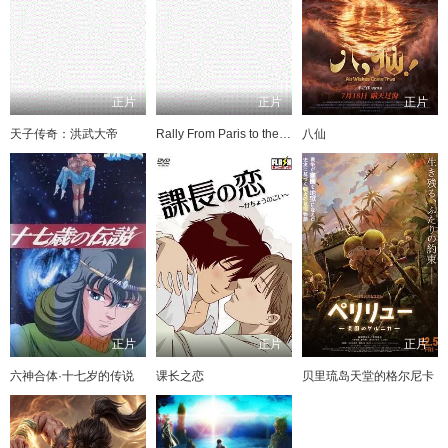
正片
正片
正片
天子传奇：洪武大帝
Rally From Paris to the Pyramids
八仙
正片
正片
正片
六神合体·十七岁的传说
课长之恋
贝里琉岛天堂的格尔尼卡