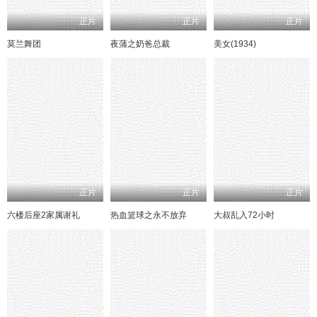
正片
正片
正片
莫兰舞团
夜蒲之奶爸总裁
美女(1934)
正片
正片
正片
六楼后座2家属谢礼
热血篮球之永不放弃
大叔乱入72小时