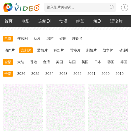
首页
电影
连续剧
动漫
综艺
短剧
理论片
电影
连续剧
动漫
综艺
短剧
理论片
动作片
喜剧片
爱情片
科幻片
恐怖片
剧情片
战争片
动漫电
全部
大陆
香港
台湾
美国
法国
英国
日本
韩国
德国
全部
2026
2025
2024
2023
2022
2021
2020
2019