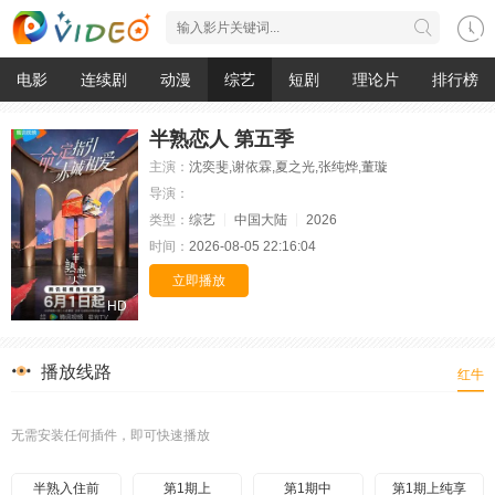
电影
连续剧
动漫
综艺
短剧
理论片
排行榜
半熟恋人 第五季
主演：
沈奕斐,谢依霖,夏之光,张纯烨,董璇
导演：
类型：
综艺
中国大陆
2026
时间：
2026-08-05 22:16:04
立即播放
HD
播放线路
红牛
无需安装任何插件，即可快速播放
半熟入住前
第1期上
第1期中
第1期上纯享