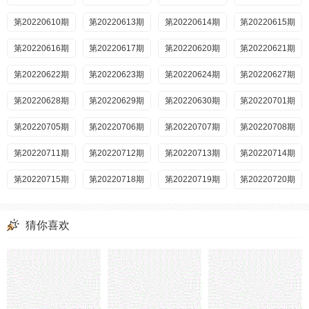
第20220610期
第20220613期
第20220614期
第20220615期
第20220616期
第20220617期
第20220620期
第20220621期
第20220622期
第20220623期
第20220624期
第20220627期
第20220628期
第20220629期
第20220630期
第20220701期
第20220705期
第20220706期
第20220707期
第20220708期
第20220711期
第20220712期
第20220713期
第20220714期
第20220715期
第20220718期
第20220719期
第20220720期
第20220721期
第20220722期
第20220725期
第20220726期
猜你喜欢
第20220727期
第20220728期
第20220729期
第20220801期
第20220803期
第20220804期
第20220805期
第20220808期
第20220809期
第20220810期
第20220811期
第20220812期