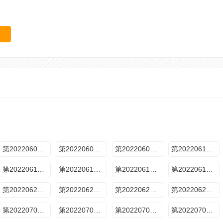
第20220607期
第20220608期
第20220609期
第20220610期
第20220615期
第20220616期
第20220617期
第20220618期
第20220623期
第20220624期
第20220625期
第20220626期
第20220701期
第20220704期
第20220705期
第20220706期