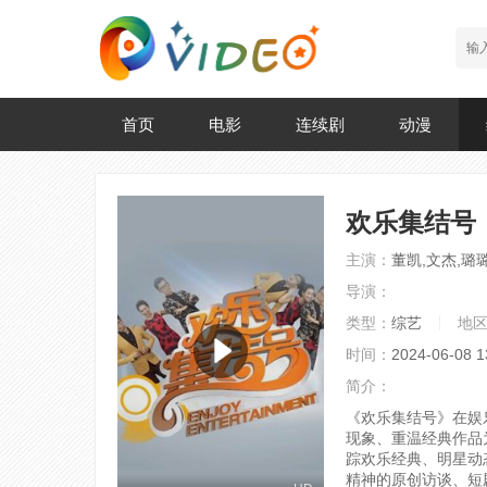
首页
电影
连续剧
动漫
欢乐集结号
主演：
董凯,文杰,璐
导演：
类型：
综艺
地
时间：
2024-06-08 1
简介：
《欢乐集结号》在娱
现象、重温经典作品
踪欢乐经典、明星动
精神的原创访谈、短