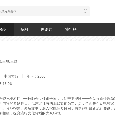
综艺
短剧
理论片
排行榜
璐,王旭,王群
区：
中国大陆
年份：
2009
3:16:06
乐资讯类栏目中一枝独秀，领跑全国，是辽宁卫视唯一一档以报道娱乐动
为内容的专题栏目。以东北独有的幽默文化为立足点，全面整合辽视独家
态、片场报道、幕后故事，深入挖掘经典瞬间，诙谐解析最新流行资讯。
剧拍摄，探究流行文化背后的大众脉搏。