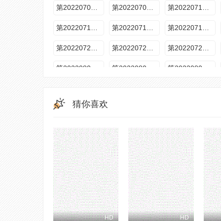
第20220708期
第20220709期
第20220710期
第20220716期
第20220717期
第20220718期
第20220724期
第20220725期
第20220726期
第20220802期
第20220803期
第20220804期
第20220811期
第20220812期
第20220813期
猜你喜欢
第20220821期
第20220822期
第20220823期
第20220829期
第20220830期
第20220831期
第20220906期
第20220907期
第20220908期
第20220914期
第20220915期
第20220916期
第20221009期
第20221010期
第20221011期
第20221017期
第20221018期
第20221019期
HD
HD