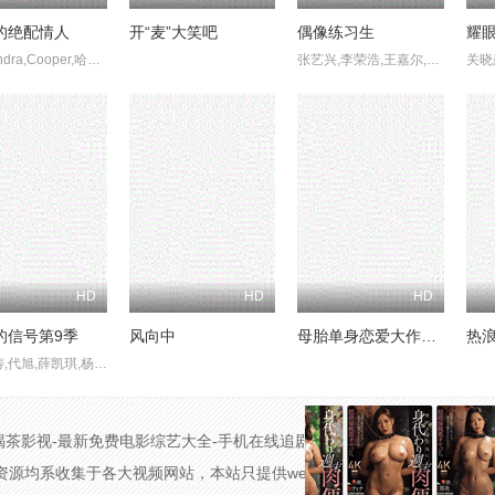
第20221029期
第20221030期
第20221031期
第20221101期
的绝配情人
开“麦”大笑吧
偶像练习生
Alexandra,Cooper,哈利·乔西
张艺兴,李荣浩,王嘉尔,欧阳靖
第20221106期
第20221107期
第20221108期
第20221109期.
第20221114期
第20221115期
第20221116期
第20221117期
第20221122期
第20221123期
第20221124期
第20221125期
第20221130期
第20221208期
第20221209期
第20221210期
第20221215期
第20221216期
第20221217期
第20221218期
第20221223期
第20221224期
第20221225期
第20221226期
HD
HD
HD
的信号第9季
风向中
母胎单身恋爱大作战2节目售后
热浪
第20221231期
第20230101期
第20230102期
第20230103期
,杜海涛,代旭,薛凯琪,杨超越,张纯烨
第20230108期
第20230109期
第20230110期
第20230111期
第20230116期
第20230117期
第20230118期
第20230127期
喝茶影视-最新免费电影综艺大全-手机在线追剧平台 © xkchjb.com 版权所
资源均系收集于各大视频网站，本站只提供web页面服务，并不提供影片
第20230201期
第20230202期
第20230203期
第20230204期