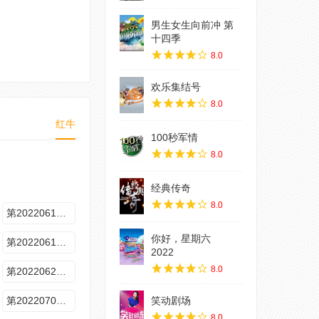
男生女生向前冲 第
十四季
8.0
欢乐集结号
8.0
红牛
100秒军情
8.0
经典传奇
8.0
第20220611期
你好，星期六
第20220619期
2022
8.0
第20220627期
第20220707期
笑动剧场
8.0