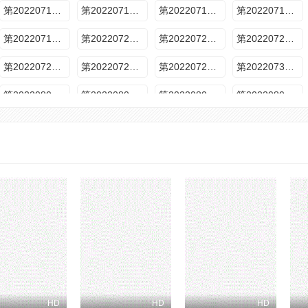
第20220711期
第20220712期
第20220713期
第20220714期
第20220719期
第20220720期
第20220721期
第20220722期
第20220727期
第20220728期
第20220729期
第20220730期
第20220805期
第20220807期
第20220808期
第20220809期
第20220814期
第20220815期
第20220816期
第20220817期
第20220824期
第20220825期
第20220826期
第20220827期
第20220901期
第20220902期
第20220903期
第20220904期
第20220909期
第20220910期
第20220911期
第20220912期
第20220917期
第20220918期
第20220919期
第20220920期
第20221012期
第20221013期
第20221014期
第20221015期
第20221020期
第20221022期
第20221023期
第20221024期
HD
HD
HD