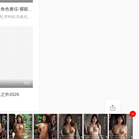
第20221102期
耀眼角色番综·耀眼一夏
关晓彤,李昀锐,毛俊杰,边天扬
第20221110期
第20221118期
第20221126期
第20221211期
第20221219期
第20221227期
HD
之外2026
第20230104期
第20230112期
×
第20230128期
有
资源存储，也不参与录制、上传
第20230205期