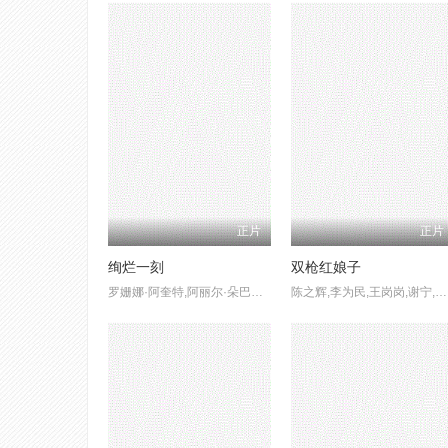
正片
正片
绚烂一刻
双枪红娘子
罗姗娜·阿奎特,阿丽尔·朵巴丝勒,亚历山大·斯卡斯加德,凯特·贝兰特,詹米·德米特鲁,海利·盖茨,凯莉·詹娜,莎拉·贝克·马瑟,埃什·阿拉迪,里什·沙阿,艾萨克·鲍威尔,瑞秋·塞诺特,特鲁·马伦,瑞安娜·杜斯,迈克尔·沃克耶,Richard·Perez,Keanan·Cantrell,James·Bayes,Mel·Ottenberg
陈之辉,李为民,王岗岗,谢宁,王程,王品一,文祈