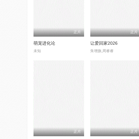
正片
正片
萌宠进化论
让爱回家2026
未知
朱增旗,周睿睿
正片
正片