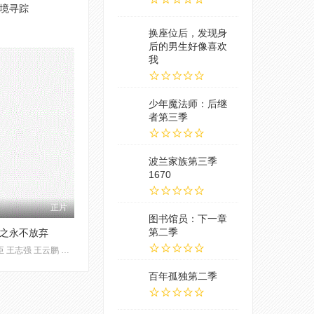
境寻踪
换座位后，发现身
后的男生好像喜欢
我
少年魔法师：后继
者第三季
波兰家族第三季
1670
正片
图书馆员：下一章
第二季
之永不放弃
张超 牛一臣 王志强 王云鹏 吴长青
百年孤独第二季