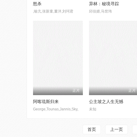
怒杀
异林：秘境寻踪
,喻亢,张新童,董洋,刘珂君
邱佳婧,马世玮
正片
正片
阿喀琉斯归来
公主坡之人生无憾
George,Tounas,Jannis,Sky,
未知
首页
上一页