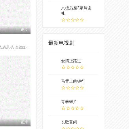
六楼后座2家属谢
礼
正片
最新电视剧
麦肯吉·弗依,肖恩·宾,奥德娅·拉什
爱情正路过
马背上的银行
青春碎片
长歌莫问
正片