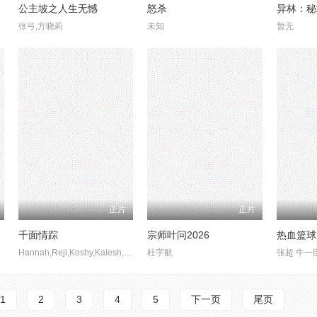
公主坡之人生无憾
怒杀
异林：秘
张弓,方晓莉
未知
暂无
正片
正片
千面情踪
宗师叶问2026
热血篮球
Hannah,Reji,Koshy,Kalesh,Ramanand
杜宇航
1
2
3
4
5
下一页
尾页