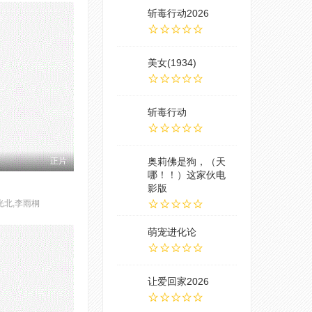
斩毒行动2026
美女(1934)
斩毒行动
奥莉佛是狗，（天
正片
哪！！）这家伙电
影版
光北,李雨桐
萌宠进化论
让爱回家2026