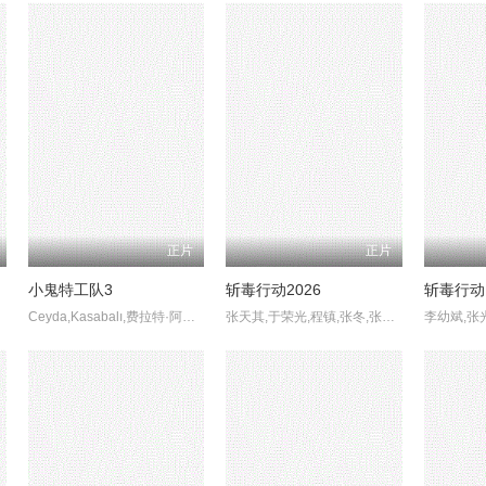
正片
正片
小鬼特工队3
斩毒行动2026
斩毒行动
Ceyda,Kasabalı,费拉特·阿尔拜伦
张天其,于荣光,程镇,张冬,张宁江,姜超,石兆琪,纪海星,邵峰,纵昕芸,赵雷棋,池程,杨恒,左腾云,姜艺声,张瑞雪,琪格,雷景铄,黄信纲,胡笑源
李幼斌,张