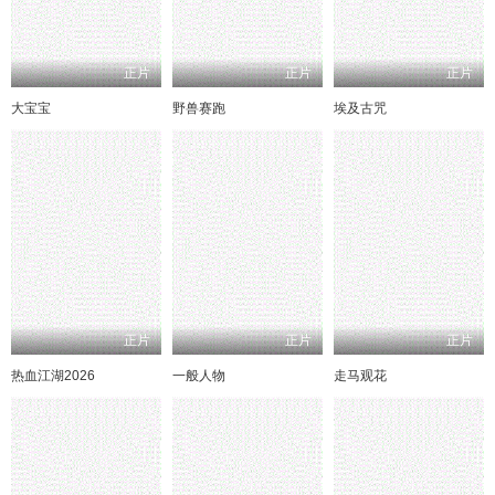
正片
正片
正片
大宝宝
野兽赛跑
埃及古咒
正片
正片
正片
热血江湖2026
一般人物
走马观花