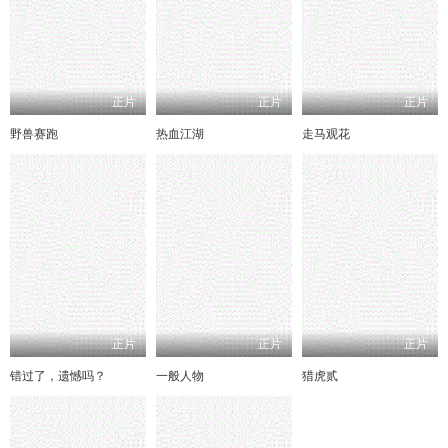
正片
正片
正片
野兽赛跑
热血江湖
走马观花
正片
正片
正片
错过了，遗憾吗？
一般人物
猎虎贰