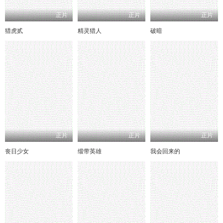
正片
正片
正片
猎虎贰
精灵猎人
破暗
正片
正片
正片
丧日少女
缎带英雄
我会回来的